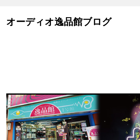
コ
ン
オーディオ逸品館ブログ
テ
ン
ツ
へ
ス
キ
ッ
プ