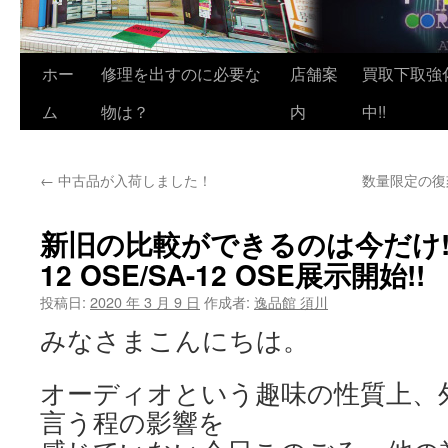
ホー
修理を出すのに必要な
店舗案
買取下取強
ム
物は？
内
中!!
←
中古品が入荷しました！
数量限定の復刻販売
新旧の比較ができるのは今だけ!!M
12 OSE/SA-12 OSE展示開始!!
投稿日:
2020 年 3 月 9 日
作成者:
逸品館 須川
みなさまこんにちは。
オーディオという趣味の性質上、
言う程の影響を