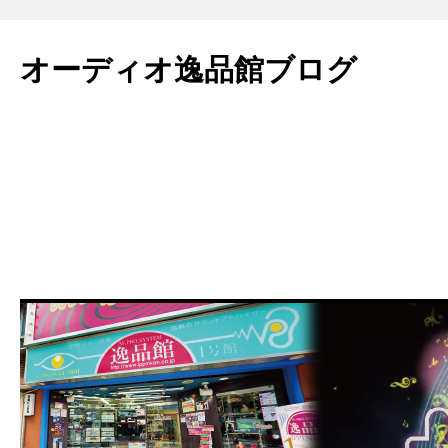
コ
ン
オーディオ逸品館ブログ
テ
ン
ツ
へ
ス
キ
ッ
プ