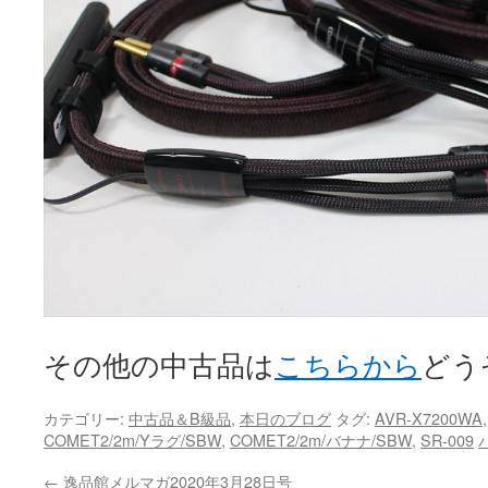
その他の中古品は
こちらから
どうぞ
カテゴリー:
中古品＆B級品
,
本日のブログ
タグ:
AVR-X7200WA
COMET2/2m/Yラグ/SBW
,
COMET2/2m/バナナ/SBW
,
SR-009
←
逸品館メルマガ2020年3月28日号