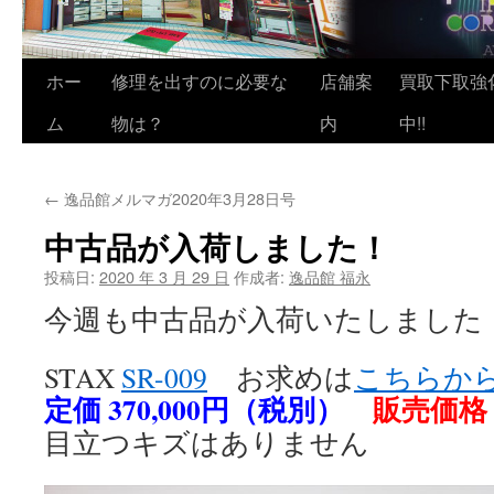
ホー
修理を出すのに必要な
店舗案
買取下取強
ム
物は？
内
中!!
←
逸品館メルマガ2020年3月28日号
中古品が入荷しました！
投稿日:
2020 年 3 月 29 日
作成者:
逸品館 福永
今週も中古品が入荷いたしました
STAX
SR-009
お求めは
こちらか
定価 370,000円（税別）
販売価格 
目立つキズはありません