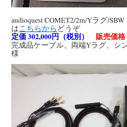
audioquest COMET2/2m/Yラグ
は
こちらから
どうぞ
定価 302,000円（税別）
販売価格 
完成品ケーブル、両端Yラグ、シ
様