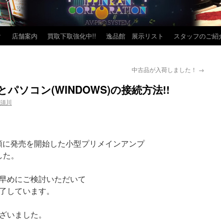
？
店舗案内
買取下取強化中!!
逸品館 展示リスト
スタッフのご紹
中古品が入荷しました！
→
Iとパソコン(WINDOWS)の接続方法!!
 須川
年初頭に発売を開始した小型プリメインアンプ
した。
早めにご検討いただいて
了しています。
ざいました。