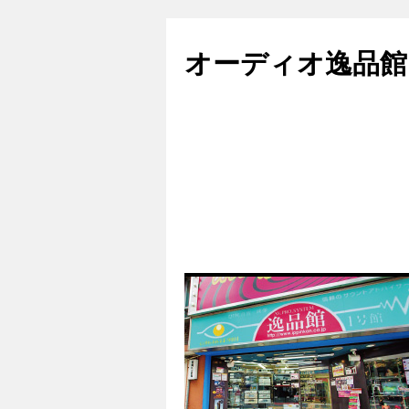
コ
ン
オーディオ逸品館
テ
ン
ツ
へ
ス
キ
ッ
プ