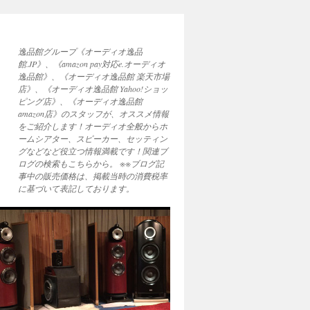
逸品館グループ《オーディオ逸品
館.JP》、《amazon pay対応e.オーディオ
逸品館》、《オーディオ逸品館 楽天市場
店》、《オーディオ逸品館 Yahoo!ショッ
ピング店》、《オーディオ逸品館
amazon店》のスタッフが、オススメ情報
をご紹介します！オーディオ全般からホ
ームシアター、スピーカー、セッティン
グなどなど役立つ情報満載です！関連ブ
ログの検索もこちらから。 ※※ブログ記
事中の販売価格は、掲載当時の消費税率
に基づいて表記しております。