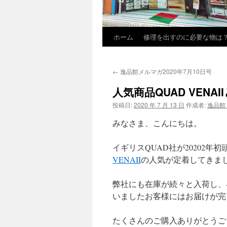
ホーム
修理を出すのに必要な物は
←
逸品館メルマガ2020年7月10日号
人気商品QUAD VENAI
投稿日:
2020 年 7 月 13 日
作成者:
逸品館
みなさま、こんにちは。
イギリスQUAD社が20202
VENAII
の人気が定着してきま
弊社にも在庫が続々と入荷し、
いましたお客様にはお届けが完
たくさんのご購入ありがとうご