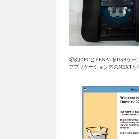
②次にPCとVENA2をUSBケ
アプリケーション内のNEXT