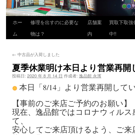
ホー
修理を出すのに必要な
店舗案
買取下取強
ム
物は？
内
中!!
←
中古品が入荷しました
夏季休業明け本日より営業再開
投稿日:
2020 年 8 月 14 日
作成者:
逸品館 永濱
本日「8/14」より営業再開して
【事前のご来店ご予約のお願い】
現在、逸品館ではコロナウィルス
て、
安心してご来店頂けるよう、ご来