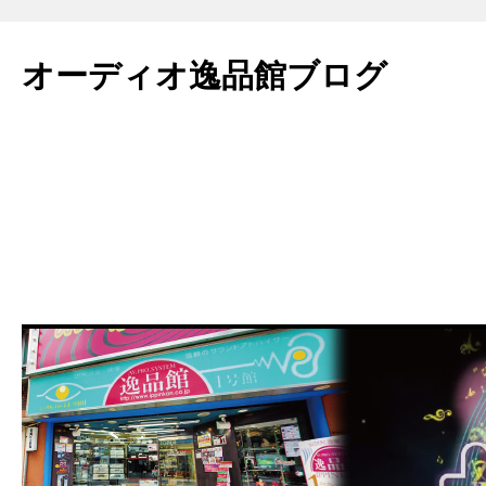
コ
ン
オーディオ逸品館ブログ
テ
ン
ツ
へ
ス
キ
ッ
プ