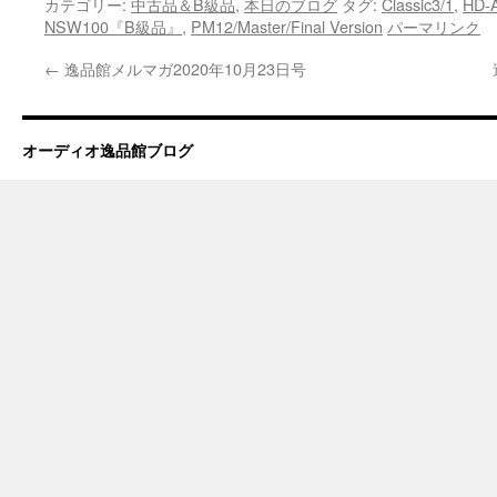
カテゴリー:
中古品＆B級品
,
本日のブログ
タグ:
Classic3/1
,
HD-A
NSW100『B級品』
,
PM12/Master/Final Version
パーマリンク
←
逸品館メルマガ2020年10月23日号
オーディオ逸品館ブログ