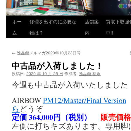
ホー
修理を出すのに必要な
店舗案
買取下取強
ム
物は？
内
中!!
←
逸品館メルマガ2020年10月23日号
中古品が入荷しました！
投稿日:
2020 年 10 月 25 日
作成者:
逸品館 福永
今週も中古品が入荷いたしました
AIRBOW
PM12/Master/Final Version
ら
どうぞ
定価 364,000円（税別）
販売価格 
左側に打ちキズあります。専用脚