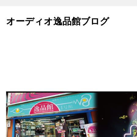
コ
ン
オーディオ逸品館ブログ
テ
ン
ツ
へ
ス
キ
ッ
プ