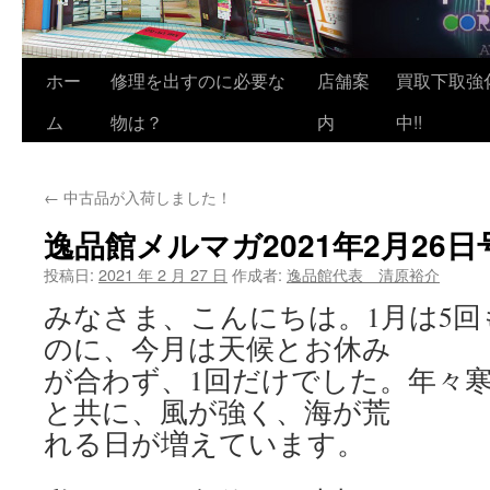
ホー
修理を出すのに必要な
店舗案
買取下取強
ム
物は？
内
中!!
←
中古品が入荷しました！
逸品館メルマガ2021年2月26日
投稿日:
2021 年 2 月 27 日
作成者:
逸品館代表 清原裕介
みなさま、こんにちは。1月は5
のに、今月は天候とお休み
が合わず、1回だけでした。年々
と共に、風が強く、海が荒
れる日が増えています。