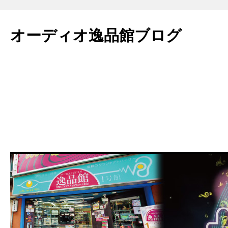
コ
ン
オーディオ逸品館ブログ
テ
ン
ツ
へ
ス
キ
ッ
プ