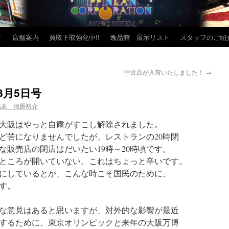
？
店舗案内
買取下取強化中!!
逸品館 展示リスト
スタッフのご紹
中古品が入荷いたしました！
→
3月5日号
代表 清原裕介
大阪はやっと自粛がすこし解除されました。
ど苦になりませんでしたが、レストランの20時閉
な販売店の閉店はだいたい19時～20時頃です。
ところが開いていない。これはちょっと辛いです。
にしているとか、こんな時こそ国民のために、
す。
な意見はあると思いますが、対外的な影響が最近
するために、東京オリンピックと来年の大阪万博