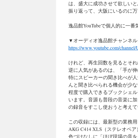
は、盛大に成功させて欲しいと
振り返って、大阪にいるのに万
逸品館YouTubeで個人的に
▼オーディオ逸品館チャンネル
https://www.youtube.com/chann
けれど、再生回数を見るとそれ
逆に人気があるのは、「手が伸
特にスピーカーの聞き比べが人
んと聞き比べられる機会が少な
程度で購入できるブックシェル
います。音源も普段の音楽に加
の録音をすこし使おうと考えて
この収録には、最新型の業務用ビデ
AKG C414 XLS（ステレ
色づけなしに「ほぼ現場の音を