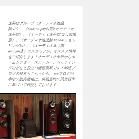
逸品館グループ《オーディオ逸品
館.JP》、《amazon pay対応e.オーディオ
逸品館》、《オーディオ逸品館 楽天市場
店》、《オーディオ逸品館 Yahoo!ショッ
ピング店》、《オーディオ逸品館
amazon店》のスタッフが、オススメ情報
をご紹介します！オーディオ全般からホ
ームシアター、スピーカー、セッティン
グなどなど役立つ情報満載です！関連ブ
ログの検索もこちらから。 ※※ブログ記
事中の販売価格は、掲載当時の消費税率
に基づいて表記しております。