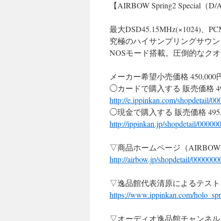
【AIRBOW Spring2 Specia
最大DSD45.15MHz(×1024)、P
究極のハイサンプリングサウンド
NOSモード搭載。圧倒的なクオリ
メーカー希望小売価格 450,00
◯カードで購入する 販売価格 49
http://e.ippinkan.com/shopdetail/0
◯現金で購入する 販売価格 495
http://ippinkan.jp/shopdetail/0000
▽商品ホームページ（AIRBO
http://airbow.jp/shopdetail/00000
▽逸品館代表清原によるテスト
https://www.ippinkan.com/holo_sp
▽オーディオ逸品館チャンネル（Y