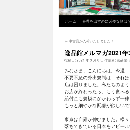
ホーム
修理を出すのに必要な物は
←
中古品が入荷いたしました！
逸品館メルマガ2021年
投稿日:
2021 年 3 月 6 日
作成者:
逸品館
みなさま、こんにちは。今週、
不要不急の外出規制は、それほ
店は困りました。私たちのよう
お店が終わったら、もう食べる
給付金も規模にかかわらず一律
もっと細やかな配慮が欲しいで
東京は自粛が伸びました。様々
落ちてきている日本をアピール