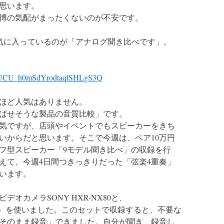
思います。
博の気配がまったくないのが不安です。
一番気に入っているのが「アナログ聞き比べです」。
el/UCU_h0mSdYrodtaqlSHLgS3Q
ほど人気はありません。
ばせそうな製品の音質比較」です。
気ですが、店頭やイベントでもスピーカーをきち
いからだと思います。そこで今週は、ペア10万円
フ型スピーカー「9モデル聞き比べ」の収録を行
えて、今週4日間つきっきりだった「弦楽4重奏」
います。
オカメラSONY HXR-NX80と、
オペア）を使いました。このセットで収録すると、不要な
そのまま録音」できました。自分が聞き、録音し