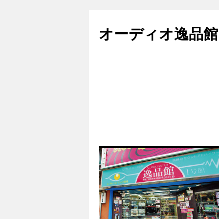
コ
ン
オーディオ逸品館
テ
ン
ツ
へ
ス
キ
ッ
プ