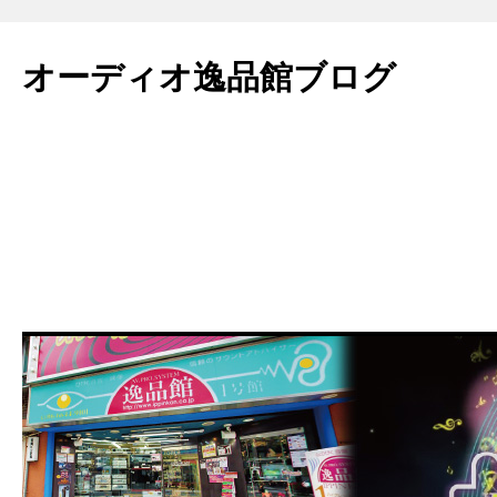
コ
ン
オーディオ逸品館ブログ
テ
ン
ツ
へ
ス
キ
ッ
プ