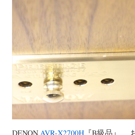
DENON
AVR-X2700H
『B級品』 