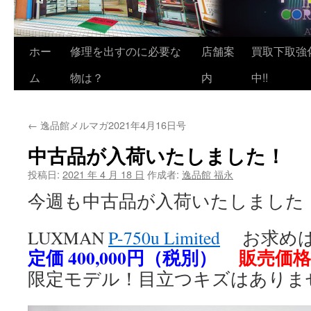
ホー
修理を出すのに必要な
店舗案
買取下取強
ム
物は？
内
中!!
←
逸品館メルマガ2021年4月16日号
中古品が入荷いたしました！
投稿日:
2021 年 4 月 18 日
作成者:
逸品館 福永
今週も中古品が入荷いたしました
LUXMAN
P-750u Limited
お求め
定価 400,000円（税別）
販売価格 
限定モデル！目立つキズはありま