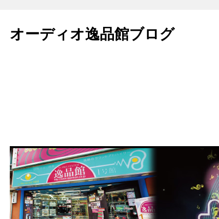
コ
ン
オーディオ逸品館ブログ
テ
ン
ツ
へ
ス
キ
ッ
プ