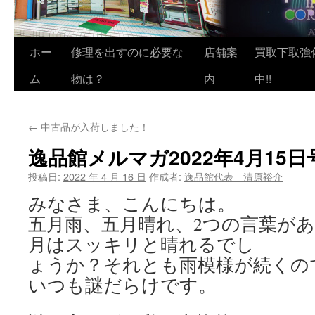
ホー
修理を出すのに必要な
店舗案
買取下取強
ム
物は？
内
中!!
←
中古品が入荷しました！
逸品館メルマガ2022年4月15日
投稿日:
2022 年 4 月 16 日
作成者:
逸品館代表 清原裕介
みなさま、こんにちは。
五月雨、五月晴れ、2つの言葉があ
月はスッキリと晴れるでし
ょうか？それとも雨模様が続くの
いつも謎だらけです。