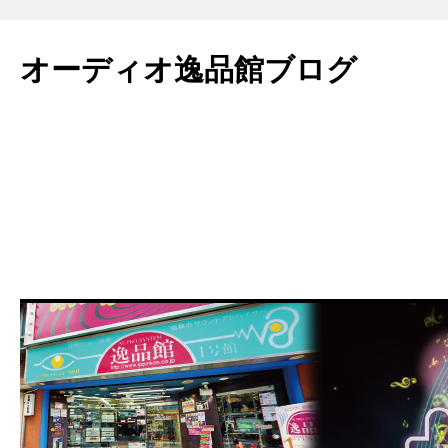
コ
ン
オーディオ逸品館ブログ
テ
ン
ツ
へ
ス
キ
ッ
プ