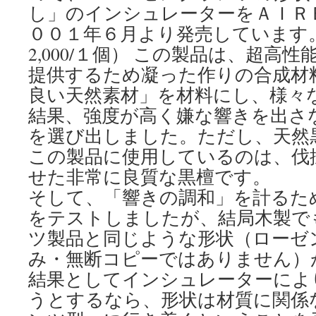
し」のインシュレーターをＡＩＲ
００１年６月より発売しています。(
2,000/１個） この製品は、超高
提供するため凝った作りの合成材
良い天然素材」を材料にし、様々
結果、強度が高く嫌な響きを出さ
を選び出しました。ただし、天然
この製品に使用しているのは、伐
せた非常に良質な黒檀です。
そして、「響きの調和」を計るた
をテストしましたが、結局木製で
ツ製品と同じような形状（ローゼ
み・無断コピーではありません）
結果としてインシュレーターによ
うとするなら、形状は材質に関係