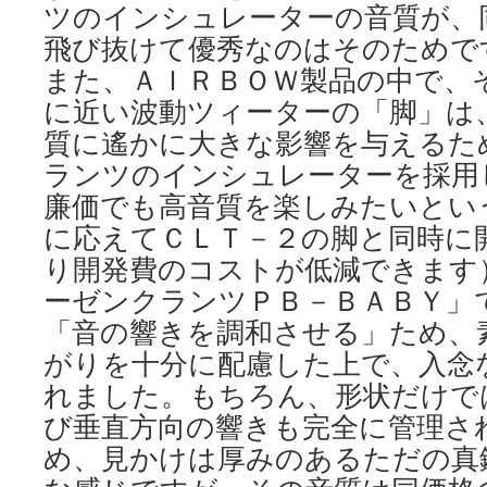
ツのインシュレーターの音質が、
飛び抜けて優秀なのはそのためで
また、ＡＩＲＢＯＷ製品の中で、
に近い波動ツィーターの「脚」は
質に遙かに大きな影響を与えるた
ランツのインシュレーターを採用
廉価でも高音質を楽しみたいとい
に応えてＣＬＴ－２の脚と同時に
り開発費のコストが低減できます
ーゼンクランツＰＢ－ＢＡＢＹ」
「音の響きを調和させる」ため、
がりを十分に配慮した上で、入念
れました。もちろん、形状だけで
び垂直方向の響きも完全に管理さ
め、見かけは厚みのあるただの真