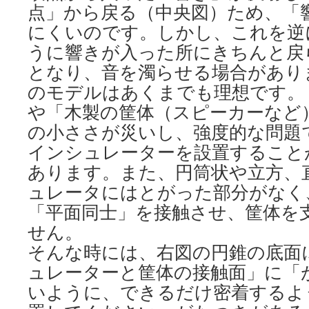
点」から戻る（中央図）ため、「
にくいのです。しかし、これを逆
うに響きが入った所にきちんと戻
となり、音を濁らせる場合があり
のモデルはあくまでも理想です。
や「木製の筐体（スピーカーなど
の小ささが災いし、強度的な問題
インシュレーターを設置すること
あります。また、円筒状や立方、
ュレータにはとがった部分がなく
「平面同士」を接触させ、筐体を
せん。
そんな時には、右図の円錐の底面
ュレーターと筐体の接触面」に「
いように、できるだけ密着するよ