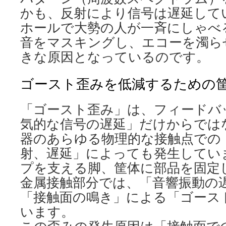
かも、反射により信号は遅延して
ホールで大勢の人が一斉にしゃべ
音をマスキングし、エコーを濁ら
きな原因となっているのです。
ゴースト歪みを低減するための
「ゴースト歪み」は、フィードバ
気的な信号の遅延」だけからでは
器のあらゆる物理的な接触点での
射、遅延」によっても発生してい
プを支える脚、筐体に部品を固定
金属接触部分では、「音響振動の
「接触面の鳴き」による「ゴース
います。