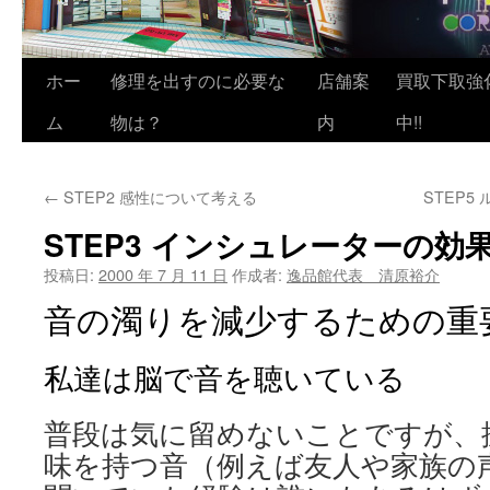
ホー
修理を出すのに必要な
店舗案
買取下取強
ム
物は？
内
中!!
←
STEP2 感性について考える
STEP
STEP3 インシュレーターの効
投稿日:
2000 年 7 月 11 日
作成者:
逸品館代表 清原裕介
音の濁りを減少するための重
私達は脳で音を聴いている
普段は気に留めないことですが、
味を持つ音（例えば友人や家族の