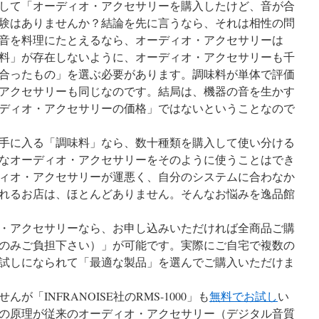
して「オーディオ・アクセサリーを購入したけど、音が合
験はありませんか？結論を先に言うなら、それは相性の問
音を料理にたとえるなら、オーディオ・アクセサリーは
料」が存在しないように、オーディオ・アクセサリーも千
合ったもの」を選ぶ必要があります。調味料が単体で評価
アクセサリーも同じなのです。結局は、機器の音を生かす
ディオ・アクセサリーの価格」ではないということなので
手に入る「調味料」なら、
数十種類を購入して使い分ける
なオーディオ・アクセサリーをそのように使うことはでき
ィオ・アクセサリーが運悪く、自分のシステムに合わなか
れるお店は、ほとんどありません。そんなお悩みを逸品館
・アクセサリーなら、お申し込みいただければ全商品ご購
のみご負担下さい）」が可能です。実際にご自宅で複数の
試しになられて「最適な製品」を選んでご購入いただけま
「INFRANOISE社のRMS-1000」も
無料でお試し
い
の原理が従来のオーディオ・アクセサリー（デジタル音質