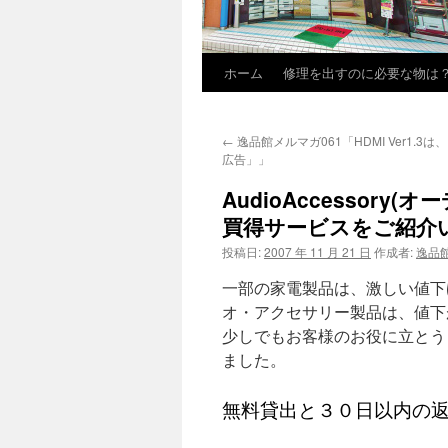
ホーム
修理を出すのに必要な物は
←
逸品館メルマガ061「HDMI Ver1.3
広告」」
AudioAccessor
買得サービスをご紹介
投稿日:
2007 年 11 月 21 日
作成者:
逸品
一部の家電製品は、激しい値下
オ・アクセサリー製品は、値下
少しでもお客様のお役に立とう
ました。
無料貸出と３０日以内の