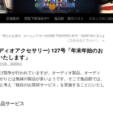
？
店舗案内
買取下取強化中!!
逸品館 展示リスト
スタッフのご紹
は、「明らかな過大
ホームシアター(HOME THEATER) 40号「HDMI Ver1.3には
こだわらなくていい！」
→
y(オーディオアクセサリー) 127号「年末年始のお
いたします」
館代表 清原裕介
げ競争が行われていますが、オーディオ製品、オーディ
がりとは無縁の製品が多いようです。そこで逸品館では、
と考え「独自のお買得サービス」を実施することにいたし
返品サービス