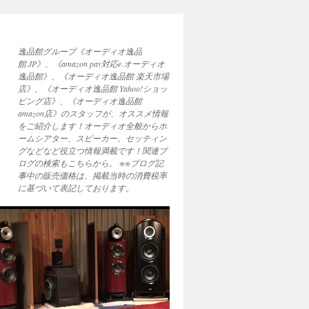
逸品館グループ《オーディオ逸品
館.JP》、《amazon pay対応e.オーディオ
逸品館》、《オーディオ逸品館 楽天市場
店》、《オーディオ逸品館 Yahoo!ショッ
ピング店》、《オーディオ逸品館
amazon店》のスタッフが、オススメ情報
をご紹介します！オーディオ全般からホ
ームシアター、スピーカー、セッティン
グなどなど役立つ情報満載です！関連ブ
ログの検索もこちらから。 ※※ブログ記
事中の販売価格は、掲載当時の消費税率
に基づいて表記しております。