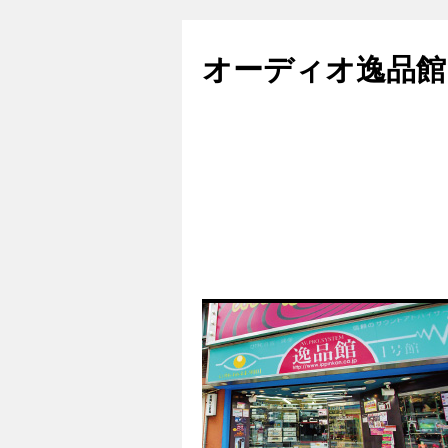
コ
ン
オーディオ逸品館
テ
ン
ツ
へ
ス
キ
ッ
プ