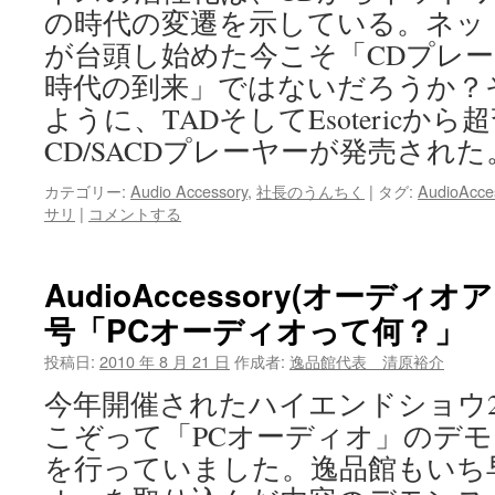
の時代の変遷を示している。ネッ
が台頭し始めた今こそ「CDプレ
時代の到来」ではないだろうか？
ように、TADそしてEsotericか
CD/SACDプレーヤーが発売された。 
カテゴリー:
Audio Accessory
,
社長のうんちく
|
タグ:
AudioAcce
サリ
|
コメントする
AudioAccessory(オーディオ
号「PCオーディオって何？」
投稿日:
2010 年 8 月 21 日
作成者:
逸品館代表 清原裕介
今年開催されたハイエンドショウ2
こぞって「PCオーディオ」のデ
を行っていました。逸品館もいち