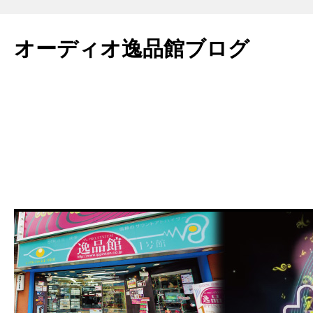
コ
ン
オーディオ逸品館ブログ
テ
ン
ツ
へ
ス
キ
ッ
プ