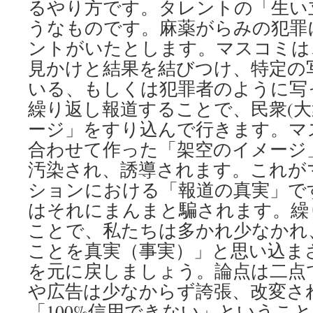
るやり方です。タレントの「生い
うなものです。麻薬がらみの犯罪
ントがいたとします。マスコミは
見かけと結果を結びつけ、特定の
いる、もしくは犯罪者のように写
繰り返し報道することで、民衆(大
ージ」をすり込んで行きます。マ
合わせて作った「架空のイメージ
汚染され、誘導されます。これが
ションにおける「報道の真実」で
はそれにまんまと騙されます。繰
ことで、私たちは多かれ少なかれ
ことを真実（事実）」と思い込ま
を元に戻しましょう。論点は二点
や広告は少なからず誇張、改変さ
「100%信用できない」というこ