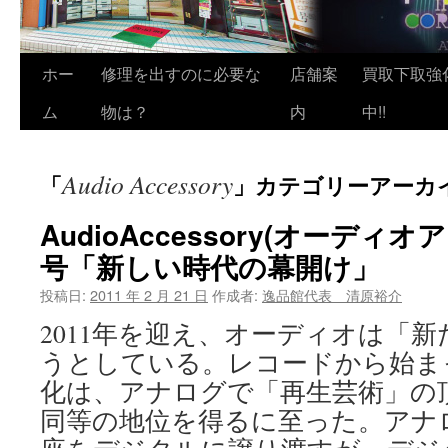
ホー
修理を出すのに必要な
店舗案
買取下取強
ム
物は？
内
中!!
Audio Accessory
「
」カテゴリーアーカ
AudioAccessory(オーディオ
号「新しい時代の幕開け」
投稿日:
2011 年 2 月 21 日
作成者:
逸品館代表 清原裕介
2011年を迎え、オーディオは「
うとしている。レコードから始ま
化は、アナログで「再生芸術」の
同等の地位を得るに至った。アナ