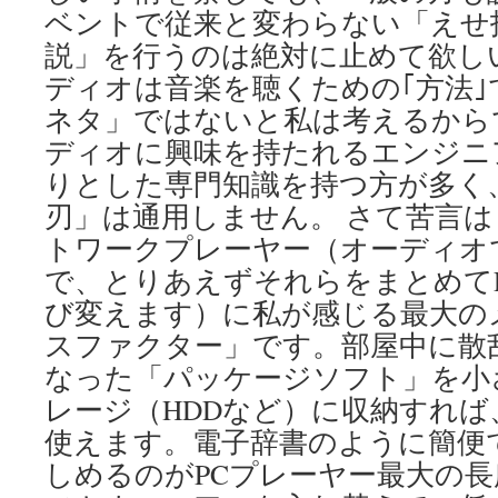
ベントで従来と変わらない「えせ
説」を行うのは絶対に止めて欲し
ディオは音楽を聴くための｢方法
ネタ」ではないと私は考えるから
ディオに興味を持たれるエンジニ
りとした専門知識を持つ方が多く
刃」は通用しません。 さて苦言は
トワークプレーヤー（オーディオ
で、とりあえずそれらをまとめて
び変えます）に私が感じる最大の
スファクター」です。部屋中に散
なった「パッケージソフト」を小
レージ（HDDなど）に収納すれ
使えます。電子辞書のように簡便
しめるのがPCプレーヤー最大の