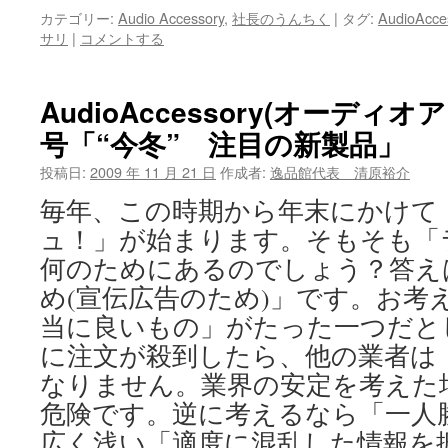
カテゴリー:
Audio Accessory
,
社長のうんちく
|
タグ:
AudioAcce
サリ
|
コメントする
AudioAccessory(オーディオ
号「“今冬” 注目の新製品」
投稿日:
2009 年 11 月 21 日
作成者:
逸品館代表 清原裕介
毎年、この時期から年末にかけて
ュ！」が始まります。そもそも「
何のためにあるのでしょう？答え
め(宣伝広告のため)」です。お考
当に良いもの」がたった一つだと
に注文が殺到したら、他の業者は
なりません。業界の安定を考えた
危険です。逆に考えるなら「一人
広く浅い「適度に混乱した情報を