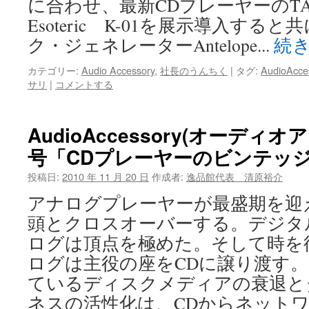
に合わせ、最新CDプレーヤーのTA
Esoteric K-01を展示導入する
ク・ジェネレーターAntelope...
続
カテゴリー:
Audio Accessory
,
社長のうんちく
|
タグ:
AudioAcce
サリ
|
コメントする
AudioAccessory(オーディオ
号「CDプレーヤーのビンテッ
投稿日:
2010 年 11 月 20 日
作成者:
逸品館代表 清原裕介
アナログプレーヤーが最盛期を迎
頭とクロスオーバーする。デジタ
ログは頂点を極めた。そして時を
ログは主役の座をCDに譲り渡す
ているディスクメディアの衰退と
ネスの活性化は、CDからネット