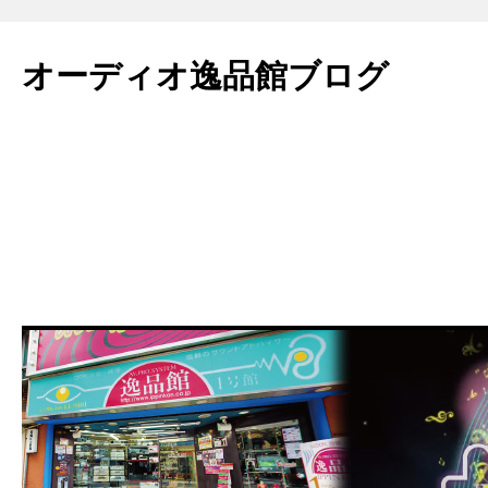
コ
ン
オーディオ逸品館ブログ
テ
ン
ツ
へ
ス
キ
ッ
プ