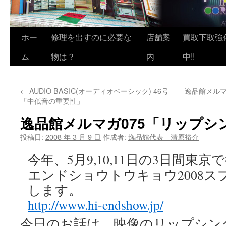
ホー
修理を出すのに必要な
店舗案
買取下取強
ム
物は？
内
中!!
←
AUDIO BASIC(オーディオベーシック) 46号
逸品館メルマ
「中低音の重要性」
逸品館メルマガ075「リップシ
投稿日:
2008 年 3 月 9 日
作成者:
逸品館代表 清原裕介
今年、5月9,10,11日の3日間東
エンドショウトウキョウ2008ス
します。
http://www.hi-endshow.jp/
今日のお話は、映像のリップシン