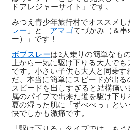
ドアレジャーサイト」です。
みつえ青少年旅行村でオススメし
レー
」と「
アマゴ
てづかみ（＆串
ー）」です！
ボブスレー
は2人乗りの簡単なも
上から一気に駆け下りる大人でも
です。小さい子供も大人と同乗す
だ、本当に簡単にスピードが出る
スピードを出しすぎると結構痛い
属のパイプで出来た道を駆け下り
夏の湿った肌に「ずべべっ」とい
快でしかも激痛です。
「駆け下りる」タイプでは、もう