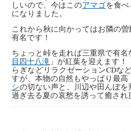
しいので、今はこの
アマゴ
を食べ
になりました。
これから秋に向かってはお隣の曽
有名です！
ちょっと峠を走れば三重県で有名
目四十八滝
」が紅葉を迎えます！
らぎなどリラクゼーションCDな
すが、本物の自然もやっぱり最高
シ
の切ない声と、川辺や田んぼを
過ぎ去る夏の哀愁を誘って癒され