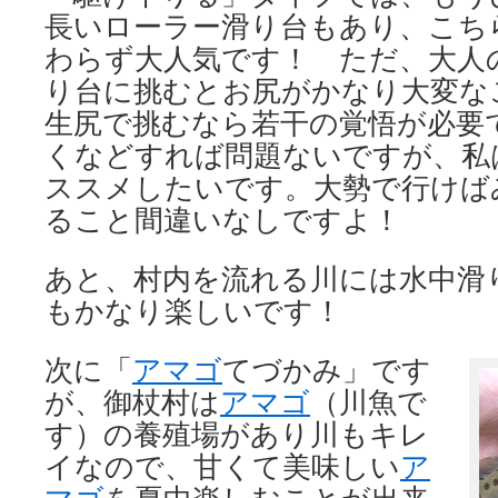
長いローラー滑り台もあり、こち
わらず大人気です！ ただ、大人
り台に挑むとお尻がかなり大変な
生尻で挑むなら若干の覚悟が必要
くなどすれば問題ないですが、私
ススメしたいです。大勢で行けば
ること間違いなしですよ！
あと、村内を流れる川には水中滑
もかなり楽しいです！
次に「
アマゴ
てづかみ」です
が、御杖村は
アマゴ
（川魚で
す）の養殖場があり川もキレ
イなので、甘くて美味しい
ア