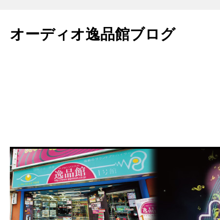
コ
ン
オーディオ逸品館ブログ
テ
ン
ツ
へ
ス
キ
ッ
プ