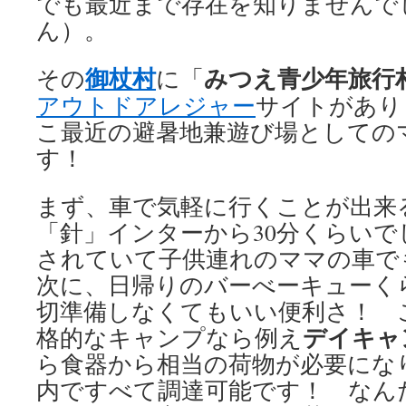
でも最近まで存在を知りませんで
ん）。
御杖村
みつえ青少年旅行
その
に「
アウトドアレジャー
サイトがあり
こ最近の避暑地兼遊び場としての
す！
まず、車で気軽に行くことが出来
「針」インターから30分くらい
されていて子供連れのママの車で
次に、日帰りのバーべーキューく
切準備しなくてもいい便利さ！ 
デイキャ
格的なキャンプなら例え
ら食器から相当の荷物が必要にな
内ですべて調達可能です！ なん