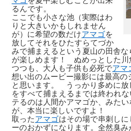
マゴ
を夏中楽しむことが出来
るんです。
ここでも小さな池（実際はわ
りと大きいかもしれません
が）に希望の数だけ
アマゴ
を
放してそれをひたすらてづか
みで捕まえるという夏山の田舎な
が楽しめます！ ぬめっとした川
つつも、大人も子供も必死で
アマ
想い出のムービー撮影には最高の
と思います。 うっかり多めに放
をすべて捕まえるまでは終われな
テるのは人間かアマゴか、みたい
が、本当に楽しいですよ！
取った
アマゴ
はその場で串刺しに
ーのおかずになります。全然臭み