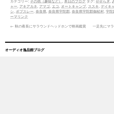
カテゴリー:
その他（趣味など）
,
本日のブログ
タグ:
せせらぎ
,
ャー
,
アキアカネ
,
アマゴ
,
エコ
,
オートキャンプ
,
ススキ
,
デイキ
シ
,
ボブスレー
,
奈良県
,
奈良県宇陀郡
,
奈良県宇陀郡御杖村
,
宇陀
ーマリンク
←
秋の夜長にサラウンドヘッドホンで映画鑑賞
一足先にマラン
オーディオ逸品館ブログ