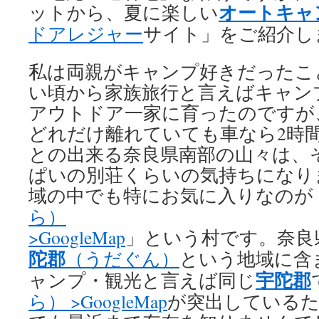
オートキャ
ットから、夏に楽しい
ドアレジャー
サイト」をご紹介し
私は両親がキャンプ好きだったこ
い頃から家族旅行と言えばキャン
アウトドア一家に育ったのですが
どれだけ離れていても車なら2時
との出来る奈良県南部の山々は、
ぱいの別荘くらいの気持ちになり
域の中でも特にお気に入りなのが
ら）
>GoogleMap
」という村です。奈良
陀郡
（うだぐん）
という地域に含
宇陀郡
ャンプ・観光と言えば同じ
ら）
>GoogleMap
が突出しているた