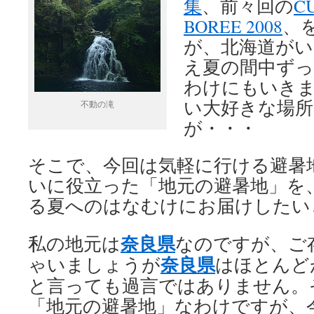
集
、前々回の
C
BOREE 2008
、
が、北海道が
え夏の間中ず
わけにもいき
い大好きな場
不動の滝
が・・・
そこで、今回は気軽に行ける避暑
いに役立った「地元の避暑地」を
る夏へのはなむけにお届けしたい
奈良県
私の地元は
なのですが、ご
奈良県
ゃいましょうが
はほとんど
と言っても過言ではありません。
「地元の避暑地」なわけですが、