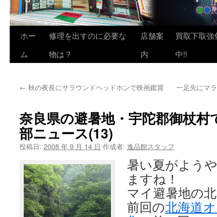
ホー
修理を出すのに必要な
店舗案
買取下取強
ム
物は？
内
中!!
←
秋の夜長にサラウンドヘッドホンで映画鑑賞
一足先にマラン
奈良県の避暑地・宇陀郡御杖村
部ニュース(13)
投稿日:
2008 年 9 月 14 日
作成者:
逸品館スタッフ
暑い夏がよう
ますね！
マイ避暑地の北
前回の
北海道オ