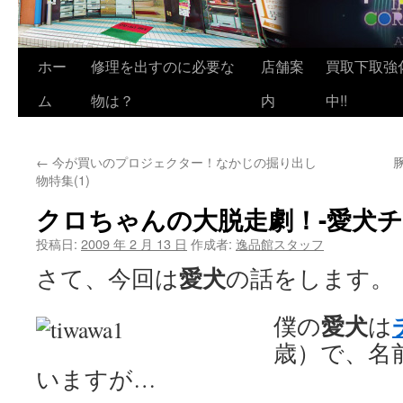
ホー
修理を出すのに必要な
店舗案
買取下取強
ム
物は？
内
中!!
←
今が買いのプロジェクター！なかじの掘り出し
物特集(1)
クロちゃんの大脱走劇！-愛犬チ
投稿日:
2009 年 2 月 13 日
作成者:
逸品館スタッフ
愛犬
さて、今回は
の話をします。
愛犬
僕の
は
歳）で、名
いますが…