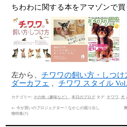
ちわわに関する本をアマゾンで買
左から、
チワワの飼い方・しつけ
ダーカフェ
、
チワワ スタイル Vol
カテゴリー:
その他（趣味など）
,
本日のブログ
タグ:
チワワ
,
犬
←
今が買いのプロジェクター！なかじの掘り出し
物特集(1)