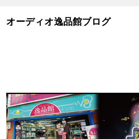
コ
ン
オーディオ逸品館ブログ
テ
ン
ツ
へ
ス
キ
ッ
プ