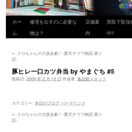
ホー
修理を出すのに必要な
店舗案
買取下取強
ム
物は？
内
中!!
←
クロちゃんの大脱走劇！-愛犬チワワ物語 第１
話-
豚ヒレ一口カツ弁当 by やまぐち #5
投稿日:
2009 年 2 月 13 日
作成者:
逸品館スタッフ
カテゴリー:
本日のブログ
パーマリンク
←
クロちゃんの大脱走劇！-愛犬チワワ物語 第１
話-