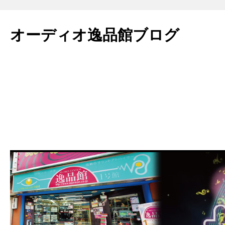
コ
ン
オーディオ逸品館ブログ
テ
ン
ツ
へ
ス
キ
ッ
プ