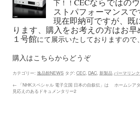
CEC
ならではの
下！！
ストパフォーマンスで
現在即納可ですが、既
ります、購入をお考えの方はお早
１号館
にて展示いたしておりますので
購入はこちらからどうぞ
カテゴリー:
逸品館NEWS
タグ:
CEC
,
DAC
,
新製品
パーマリンク
←
「NHKスペシャル 電子立国 日本の自叙伝」は
ホームシアタ
見応えのあるドキュメンタリー2