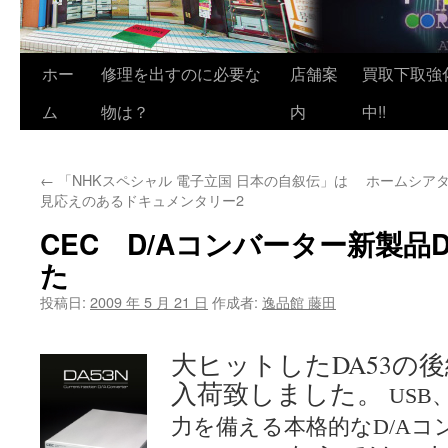
ホー
修理を出すのに必要な
店舗案
買取下取強
ム
物は？
内
中!!
←
「NHKスペシャル 電子立国 日本の自叙伝」は
ホームシアタ
見応えのあるドキュメンタリー2
CEC D/Aコンバーター新製品
た
投稿日:
2009 年 5 月 21 日
作成者:
逸品館 藤田
大ヒットした
DA53
の後
入荷致しました。
USB
力を備える本格的な
コ
D/A