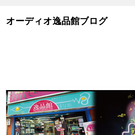
コ
ン
オーディオ逸品館ブログ
テ
ン
ツ
へ
ス
キ
ッ
プ