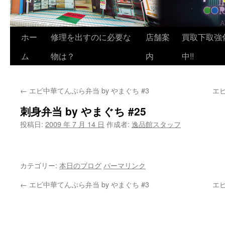
ホー
修理を出すのに必要な
店舗案
買取下取強
ム
物は？
内
中!!
←
エビ中華てんぷら弁当 by やまぐち #3
エビ
刺身弁当 by やまぐち #25
投稿日:
2009 年 7 月 14 日
作成者:
逸品館スタッフ
カテゴリー:
本日のブログ
パーマリンク
←
エビ中華てんぷら弁当 by やまぐち #3
エビ