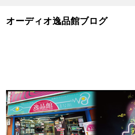
コ
ン
オーディオ逸品館ブログ
テ
ン
ツ
へ
ス
キ
ッ
プ