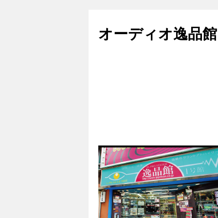
コ
ン
オーディオ逸品館
テ
ン
ツ
へ
ス
キ
ッ
プ