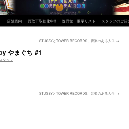
？
店舗案内
買取下取強化中!!
逸品館 展示リスト
スタッフのご紹
STUSSYとTOWER RECORDS、音楽のある人生
→
y やまぐち #1
スタッフ
STUSSYとTOWER RECORDS、音楽のある人生
→