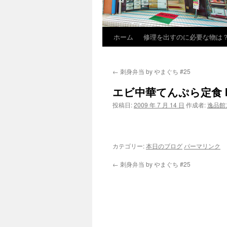
ホーム
修理を出すのに必要な物は
←
刺身弁当 by やまぐち #25
エビ中華てんぷら定食 b
投稿日:
2009 年 7 月 14 日
作成者:
逸品館
カテゴリー:
本日のブログ
パーマリンク
←
刺身弁当 by やまぐち #25