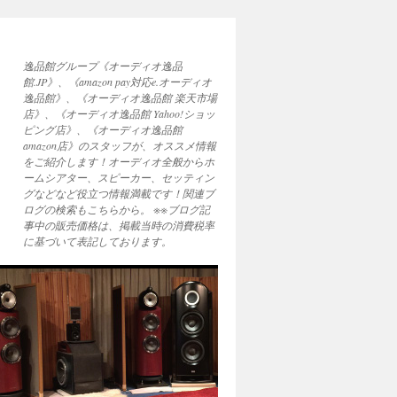
逸品館グループ《オーディオ逸品
館.JP》、《amazon pay対応e.オーディオ
逸品館》、《オーディオ逸品館 楽天市場
店》、《オーディオ逸品館 Yahoo!ショッ
ピング店》、《オーディオ逸品館
amazon店》のスタッフが、オススメ情報
をご紹介します！オーディオ全般からホ
ームシアター、スピーカー、セッティン
グなどなど役立つ情報満載です！関連ブ
ログの検索もこちらから。 ※※ブログ記
事中の販売価格は、掲載当時の消費税率
に基づいて表記しております。