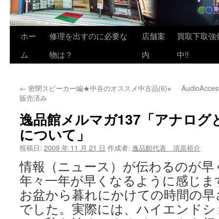
ホー
修理を出すのに必要な
店舗案
買取下取強
ム
物は？
内
中!!
←
密閉スピーカー編★中谷のオススメ中古品(6)※
AudioAc
販売済み
逸品館メルマガ137「アナログ
について」
投稿日:
2009 年 11 月 21 日
作成者:
逸品館代表 清原裕介
情報（ニュース）が伝わるのが早
年々一年が早くなるように感じま
お盆から暮れにかけての時間の早
でした。実際には、ハイエンドシ