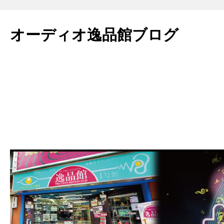
コ
ン
オーディオ逸品館ブログ
テ
ン
ツ
へ
ス
キ
ッ
プ