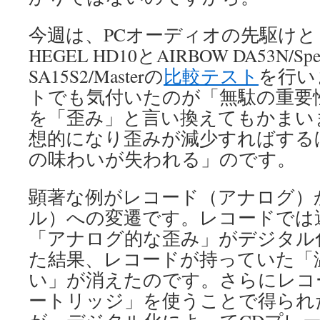
今週は、PCオーディオの先駆け
HEGEL HD10とAIRBOW DA53N/Sp
SA15S2/Masterの
比較テスト
を行い
トでも気付いたのが「無駄の重要
を「歪み」と言い換えてもかまい
想的になり歪みが減少すればする
の味わいが失われる」のです。
顕著な例がレコード（アナログ）
ル）への変遷です。レコードでは
「アナログ的な歪み」がデジタル
た結果、レコードが持っていた「
い」が消えたのです。さらにレコ
ートリッジ」を使うことで得られ