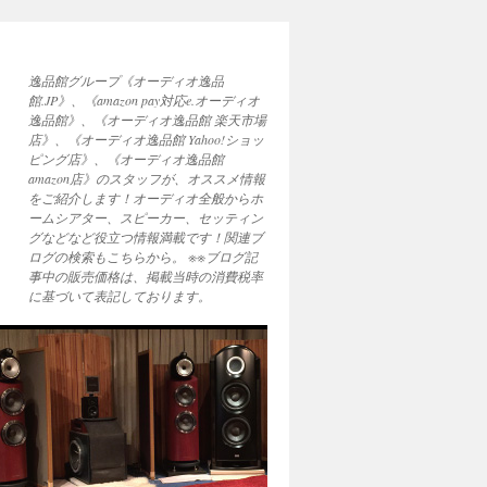
逸品館グループ《オーディオ逸品
館.JP》、《amazon pay対応e.オーディオ
逸品館》、《オーディオ逸品館 楽天市場
店》、《オーディオ逸品館 Yahoo!ショッ
ピング店》、《オーディオ逸品館
amazon店》のスタッフが、オススメ情報
をご紹介します！オーディオ全般からホ
ームシアター、スピーカー、セッティン
グなどなど役立つ情報満載です！関連ブ
ログの検索もこちらから。 ※※ブログ記
事中の販売価格は、掲載当時の消費税率
に基づいて表記しております。