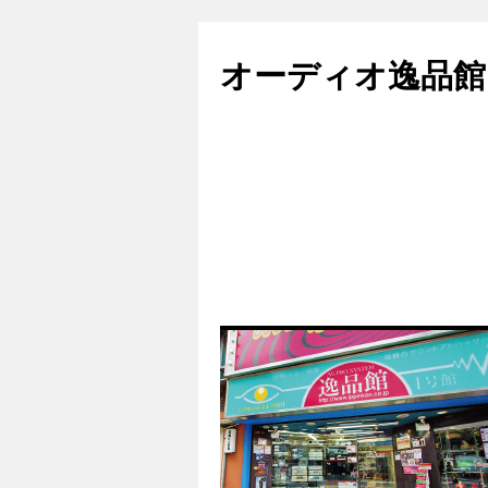
コ
ン
オーディオ逸品館
テ
ン
ツ
へ
ス
キ
ッ
プ