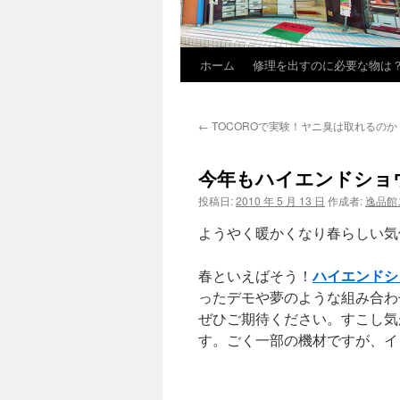
ホーム
修理を出すのに必要な物は
←
TOCOROで実験！ヤニ臭は取れるのか
今年もハイエンドショ
投稿日:
2010 年 5 月 13 日
作成者:
逸品館
ようやく暖かくなり春らしい気
ハイエンドシ
春といえばそう！
ったデモや夢のような組み合わ
ぜひご期待ください。すこし気
す。ごく一部の機材ですが、イ