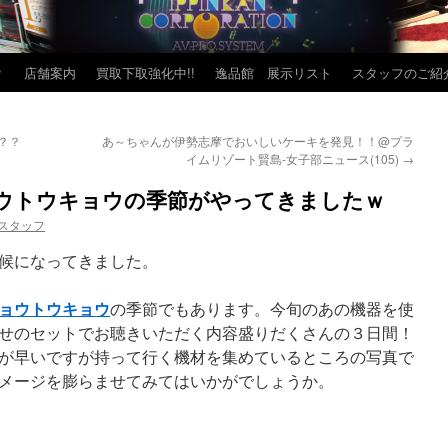
？
店舗案内
買取下取強化中!!
逸品館 展示リスト
スタッフのご紹
？？
あ～ちゃんが伊勢志摩でおいしいケーキを発見！！@プラ
イムリゾート賢島-女子部ニュース(105)
→
ウトウキョウの季節がやってきましたｗ
スタッフ
候になってきました。
ョウトウキョウ
の季節でもあります。今旬のあの機器を使
せのセットでお聴きいただく内容盛りだくさんの３日間！
が早いですが持って行く機材を集めているところの写真で
メージを膨らませてみてはいかがでしょうか。