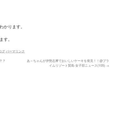
わかります。
ます。
ログ
パーマリンク
？？
あ～ちゃんが伊勢志摩でおいしいケーキを発見！！@プラ
イムリゾート賢島-女子部ニュース(105)
→