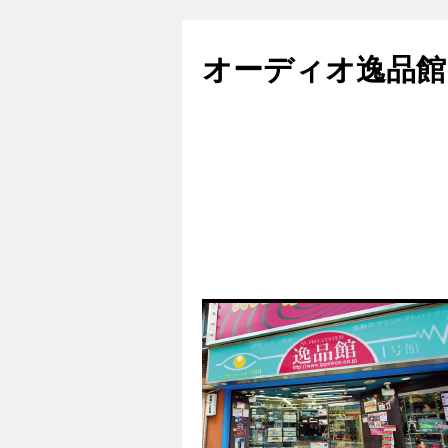
コ
ン
オーディオ逸品館
テ
ン
ツ
へ
ス
キ
ッ
プ