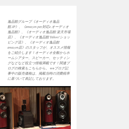
逸品館グループ《オーディオ逸品
館.JP》、《amazon pay対応e.オーディオ
逸品館》、《オーディオ逸品館 楽天市場
店》、《オーディオ逸品館 Yahoo!ショッ
ピング店》、《オーディオ逸品館
amazon店》のスタッフが、オススメ情報
をご紹介します！オーディオ全般からホ
ームシアター、スピーカー、セッティン
グなどなど役立つ情報満載です！関連ブ
ログの検索もこちらから。 ※※ブログ記
事中の販売価格は、掲載当時の消費税率
に基づいて表記しております。