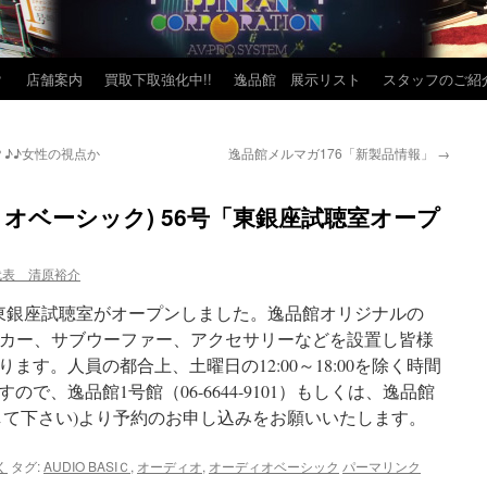
？
店舗案内
買取下取強化中!!
逸品館 展示リスト
スタッフのご紹
？♪♪女性の視点か
逸品館メルマガ176「新製品情報」
→
ーディオベーシック) 56号「東銀座試聴室オープ
代表 清原裕介
館の東銀座試聴室がオープンしました。逸品館オリジナルの
ピーカー、サブウーファー、アクセサリーなどを設置し皆様
す。人員の都合上、土曜日の12:00～18:00を除く時間
で、逸品館1号館（06-6644-9101）もしくは、逸品館
して下さい)より予約のお申し込みをお願いいたします。
く
タグ:
AUDIO BASIＣ
,
オーディオ
,
オーディオベーシック
パーマリンク