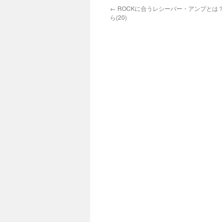
←
ROCKに合うレシーバー・アンプとは
ら(20)