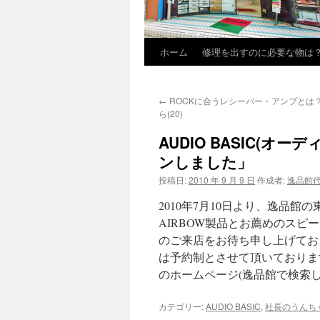
ホーム
修理を出すのに必要な物は
←
ROCKに合うレシーバー・アンプとは
ら(20)
AUDIO BASIC(オ
ンしました」
投稿日:
2010 年 9 月 9 日
作成者:
逸品館
2010年7月10日より、逸品
AIRBOW製品とお薦めのス
のご来店をお待ち申し上げておりま
は予約制とさせて頂いておりますの
のホームページ(逸品館で検索
カテゴリー:
AUDIO BASIC
,
社長のうんち