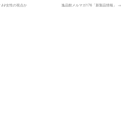
？♪♪女性の視点か
逸品館メルマガ176「新製品情報」
→