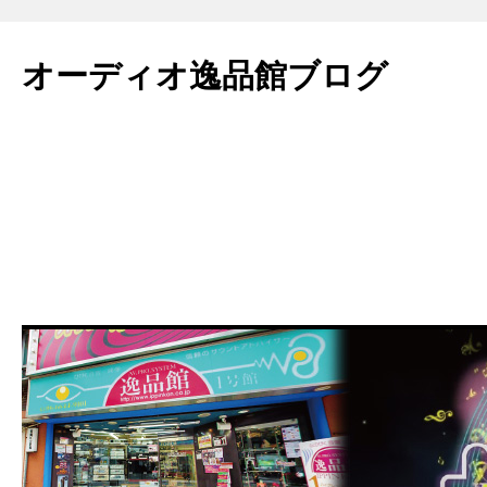
コ
ン
オーディオ逸品館ブログ
テ
ン
ツ
へ
ス
キ
ッ
プ