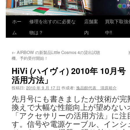
ホー
修理を出すのに必要な
店舗案
買取下取強
ム
物は？
内
中!!
←
AIRBOW の新製品Little Cosmos 4の貸出試聴
機、予約受付開始！
HiVi (ハイヴィ) 2010年 1
活用方法」
投稿日:
2010 年 9 月 17 日
作成者:
逸品館代表 清原裕介
先月号にも書きましたが技術が完
換えで大幅な性能向上が望めない
「アクセサリーの活用方法」に注
す。信号や電源ケーブル、インシ