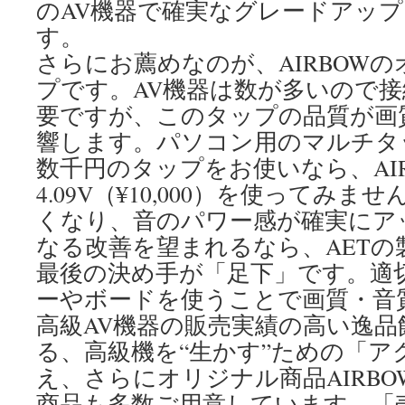
のAV機器で確実なグレードアッ
す。
さらにお薦めなのが、AIRBOW
プです。AV機器は数が多いので
要ですが、このタップの品質が画
響します。パソコン用のマルチタ
数千円のタップをお使いなら、AIRBO
4.09V（¥10,000）を使ってみ
くなり、音のパワー感が確実にア
なる改善を望まれるなら、AETの
最後の決め手が「足下」です。適
ーやボードを使うことで画質・音
高級AV機器の販売実績の高い逸
る、高級機を“生かす”ための「ア
え、さらにオリジナル商品AIRB
商品も多数ご用意しています。「