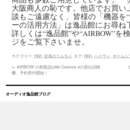
大阪商人の恥です。他店でお買い
談もご遠慮なく、皆様の「機器を“
ーの活用方法」は逸品館にお尋ね
詳しくは“逸品館”や“AIRBOW”
ジをご覧下さいませ。
カテゴリー:
HiVi
,
社長のうんちく
タグ:
HiVi
,
ハイヴィ
,
ホームシ
←
AIRBOW の新製品Little Cosmos 4の貸出試聴
機、予約受付開始！
オーディオ逸品館ブログ