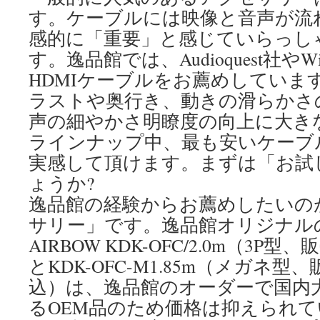
す。ケーブルには映像と音声が流
感的に「重要」と感じていらっし
す。逸品館では、Audioquest社やWi
HDMIケーブルをお薦めしていま
ラストや奥行き、動きの滑らかさ
声の細やかさ明瞭度の向上に大き
ラインナップ中、最も安いケーブ
実感して頂けます。まずは「お試
ょうか?
逸品館の経験からお薦めしたいの
サリー」です。逸品館オリジナル
AIRBOW KDK-OFC/2.0m（3P型
とKDK-OFC-M1.85m（メガネ型、
込）は、逸品館のオーダーで国内
るOEM品のため価格は抑えられ