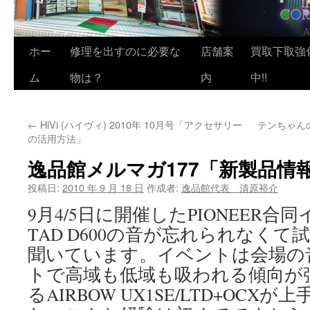
ホー
修理を出すのに必要な
店舗案
買取下取強
ム
物は？
内
中!!
←
HiVi (ハイヴィ) 2010年 10月号「アクセサリー
テンちゃんの
の活用方法」
逸品館メルマガ177「新製品情
投稿日:
2010 年 9 月 18 日
作成者:
逸品館代表 清原裕介
9月4/5日に開催したPIONEER
TAD D600の音が忘れられなく
聞いています。イベントは会場の
トで高域も低域も吸われる傾向が
るAIRBOW UX1SE/LTD+OC