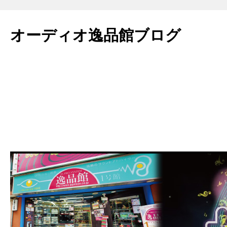
コ
ン
オーディオ逸品館ブログ
テ
ン
ツ
へ
ス
キ
ッ
プ