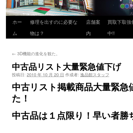
ホー
修理を出すのに必要な
店舗案
買取下取強
ム
物は？
内
中!!
←
3D機能の進化を観た。
中古品リスト大量緊急値下げ
投稿日:
2010 年 10 月 20 日
作成者:
逸品館スタッフ
中古リスト掲載商品大量緊急
た！
中古品は１点限り！早い者勝