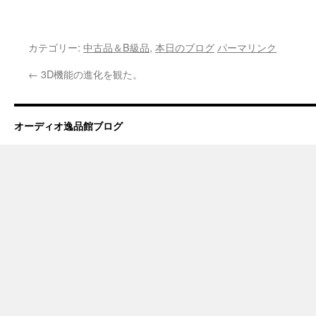
カテゴリー:
中古品＆B級品
,
本日のブログ
パーマリンク
←
3D機能の進化を観た。
中
古
オーディオ逸品館ブログ
リ
ス
ト
掲
載
商
品