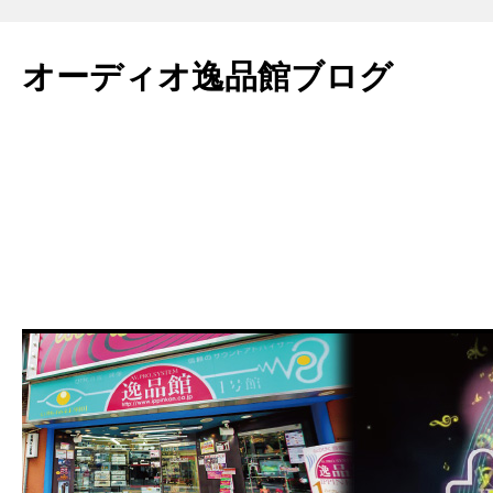
コ
ン
オーディオ逸品館ブログ
テ
ン
ツ
へ
ス
キ
ッ
プ