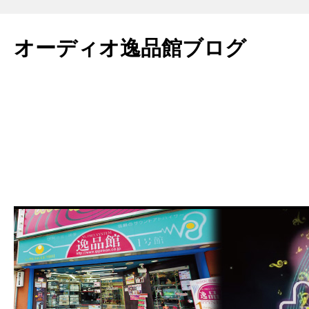
コ
ン
オーディオ逸品館ブログ
テ
ン
ツ
へ
ス
キ
ッ
プ