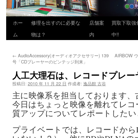
ホー
修理を出すのに必要な
店舗案
買取下取強
ム
物は？
内
中!!
←
AudioAccessory(オーディオアクセサリー) 139
AIRBOW 
号「CDプレーヤーのビンテッジ到来」
人工大理石は、レコードプレー
投稿日:
2010 年 11 月 22 日
作成者:
逸品館 古谷
主に映像系を担当しております、
今日はちょっと映像を離れてレコ
質アップについてレポートしたい
プライベートでは、レコードから