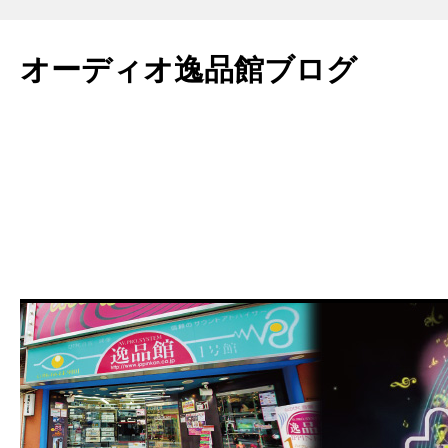
コ
ン
オーディオ逸品館ブログ
テ
ン
ツ
へ
ス
キ
ッ
プ