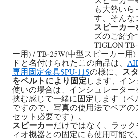
スピーカー
も大勢いら
す、そんな
スピーカー
ズのご紹介
TIGLON 
ー用) / TB-25W(中型スピーカー
ドと名付けられたこの商品は、
AI
ス
専用固定金具SPU-11S
の様に、
をベルトにより固定
します、イン
使いの場合は、インシュレーター
挟む感じで一緒に固定します（ベ
ですので、写真の使用法でペアの
セット必要です）。
スピーカー
だけではなく、ラック
ィオ機器との固定にも使用可能で