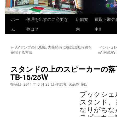
ホー
修理を出すのに必要な
店舗案
買取下取強
ム
物は？
内
中!!
←
AVアンプのHDMI出力接続時に機器認識時間を
インシュ
短縮する方法
※AIRBOW
スタンドの上のスピーカーの落下防
TB-15/25W
投稿日:
2011 年 3 月 23 日
作成者:
逸品館 藤田
ブックシェ
スタンド、
なりがちな