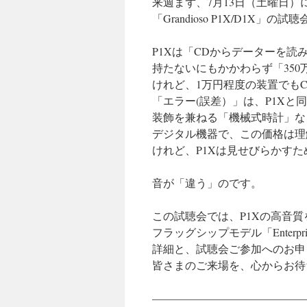
来週まず、7月13日（土曜日）に
「Grandioso P1X/D1X」
P1Xは「CDからデーターを
持たないにもかかわらず「35
けれど、1万円程度の装置でも
「エラー(誤差）」は、P1Xと
装飾を兼ねる「機械式時計」な
デジタル機器で、この価格は理
けれど、P1Xは見せびらかす
音が「違う」のです。
この試聴会では、P1Xの高音質
フラッグシップモデル「Enter
詳細と、試聴会ご参加へのお申
皆さまのご来場を、心からお待
——————————————