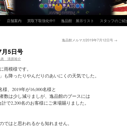
？
店舗案内
買取下取強化中!!
逸品館 展示リスト
スタッフのご紹
！
逸品館メルマガ2019年7月12日号
→
7月5日号
代表 清原裕介
に雨模様です。
19」も降ったりやんだりのあいにくの天気でした。
名様、2019年が16,000名様と
者数は少し減りましが、逸品館のブースには
計で2,200名のお客様にご来場賜りました。
は少ないのではと思われるかも知れません。