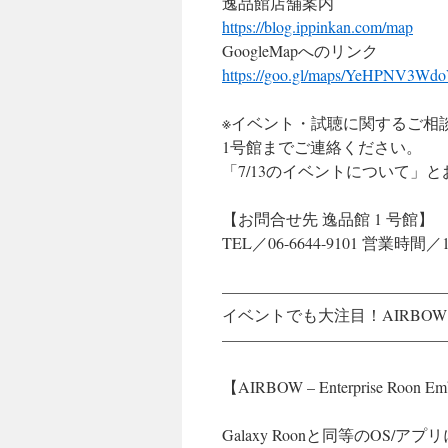
逸品館店舗案内
https://blog.ippinkan.com/map
GoogleMapへのリンク
https://goo.gl/maps/YeHPNV3Wd
※イベント・試聴に関するご相
1号館までご連絡ください。
「7/13のイベントについて」
【お問合せ先 逸品館 1 号館】
TEL／06-6644-9101 営業時間／10
——————————————
イベントでも大注目！AIRBO
——————————————
【AIRBOW – Enterprise R
Galaxy Roonと同等のOS