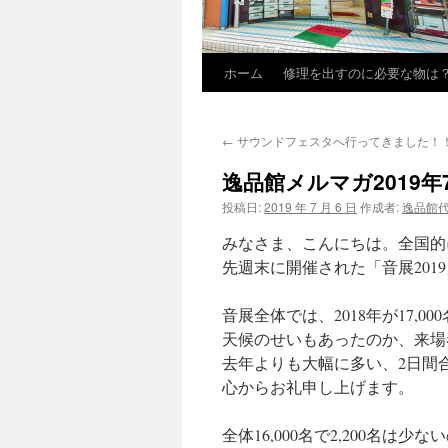
ホーム
修理を出すのに必要な物は
←
サウンドフェスタへ行ってきました！
逸品館メルマガ2019年
投稿日:
2019 年 7 月 6 日
作成者:
逸品館
みなさま、こんにちは。全国的
先週末に開催された「音展20
音展全体では、2018年が17,000
天候のせいもあったのか、来場
去年よりも大幅に多い、2日間合
心からお礼申し上げます。
全体16,000名で2,200名