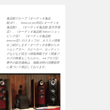
逸品館グループ《オーディオ逸品
館.JP》、《amazon pay対応e.オーディオ
逸品館》、《オーディオ逸品館 楽天市場
店》、《オーディオ逸品館 Yahoo!ショッ
ピング店》、《オーディオ逸品館
amazon店》のスタッフが、オススメ情報
をご紹介します！オーディオ全般からホ
ームシアター、スピーカー、セッティン
グなどなど役立つ情報満載です！関連ブ
ログの検索もこちらから。 ※※ブログ記
事中の販売価格は、掲載当時の消費税率
に基づいて表記しております。