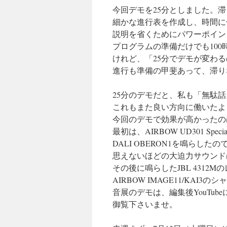
今回デモを25分としました。
細かな進行表を作成し、時間に
説明を省くためにパワーポイン
プログラムの準備だけでも10
けれど、「25分でデモが変わ
進行も準備の甲斐あって、滞り
25分のデモだと、私も「無駄
これもまた良い方向に働いたよ
今回のデモで効果が高かったの
最初は、AIRBOW UD301 Spec
DALI OBERON1を鳴らした
思えないほどの大迫力サウンド
その後に鳴らしたJBL 4312
AIRBOW IMAGE11/KA
音展のデモは、編集後YouTu
御覧下さいませ。