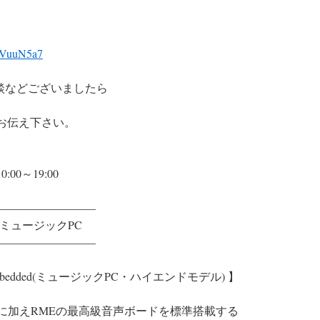
oVuuN5a7
談などございましたら
とお伝え下さい。
:00～19:00
————————–
WミュージックPC
————————–
oon Embedded(ミュージックPC・ハイエンドモデル) 】
/アプリに加えRMEの最高級音声ボードを標準搭載する