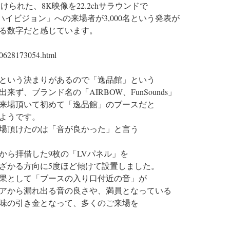
られた、8K映像を22.2chサラウンドで
ハイビジョン」への来場者が3,000名という発表が
る数字だと感じています。
90628173054.html
という決まりがあるので「逸品館」という
ず、ブランド名の「AIRBOW、FunSounds」
来場頂いて初めて「逸品館」のブースだと
ようです。
場頂けたのは「音が良かった」と言う
から拝借した9枚の「LVパネル」を
ざかる方向に5度ほど傾けて設置しました。
果として「ブースの入り口付近の音」が
アから漏れ出る音の良さや、満員となっている
味の引き金となって、多くのご来場を