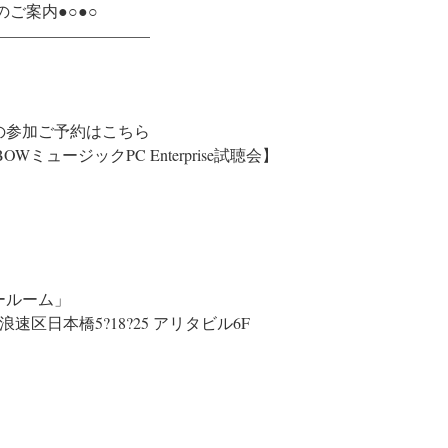
のご案内●○●○
—————————–
の参加ご予約はこちら
BOWミュージックPC Enterprise試聴会】
ールーム」
区浪速区日本橋5?18?25 アリタビル6F