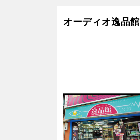
コ
ン
オーディオ逸品館
テ
ン
ツ
へ
ス
キ
ッ
プ