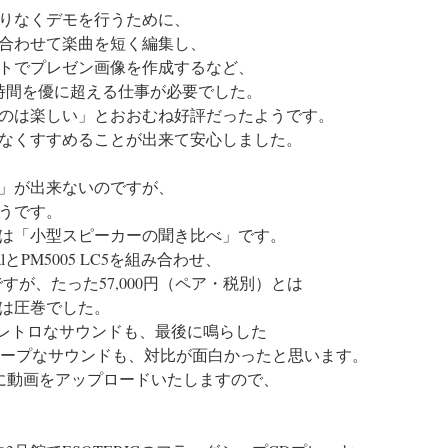
滞りなくデモを行うために、
合わせて楽曲を短く編集し、
トでプレゼン画像を作成するなど、
0時間を優に超える仕事が必要でした。
るのは楽しい」とおおむね好評だったようです。
なくすすめることが出来て安心しました。
話」が出来ないのですが、
うです。
は「小型スピーカーの聞き比べ」です。
ialとPM5005 LC5を組み合わせ、
のですが、たった57,000円（ペア・税別）とは
は圧巻でした。
Mのレトロなサウンドも、最後に鳴らした
I3のシャープなサウンドも、対比が面白かったと思います。
beに動画をアップロードいたしますので、