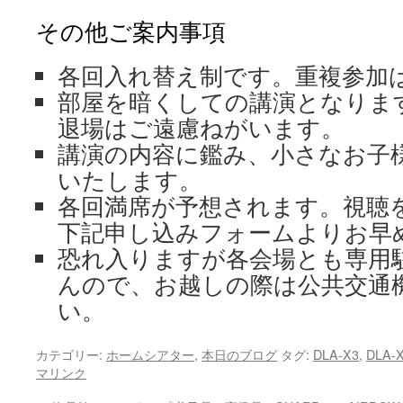
その他ご案内事項
各回入れ替え制です。重複参加
部屋を暗くしての講演となりま
退場はご遠慮ねがいます。
講演の内容に鑑み、小さなお子
いたします。
各回満席が予想されます。視聴
下記申し込みフォームよりお早
恐れ入りますが各会場とも専用
んので、お越しの際は公共交通
い。
カテゴリー:
ホームシアター
,
本日のブログ
タグ:
DLA-X3
,
DLA-
マリンク