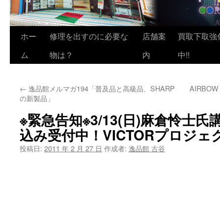
ホー
修理を出すのに必要な
店舗案
買取下取強
ム
物は？
内
中!!
←
逸品館メルマガ194「普及品と高級品、SHARP
AIRBOW
の新製品」
※緊急告知※3/13(日)麻倉怜士
込み受付中！VICTORプロジ
投稿日:
2011 年 2 月 27 日
作成者:
逸品館 古谷