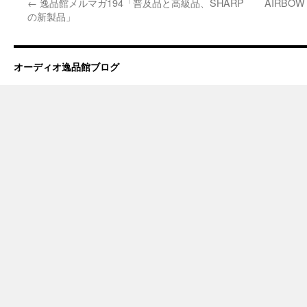
←
逸品館メルマガ194「普及品と高級品、SHARP
AIRBOW
の新製品」
オーディオ逸品館ブログ