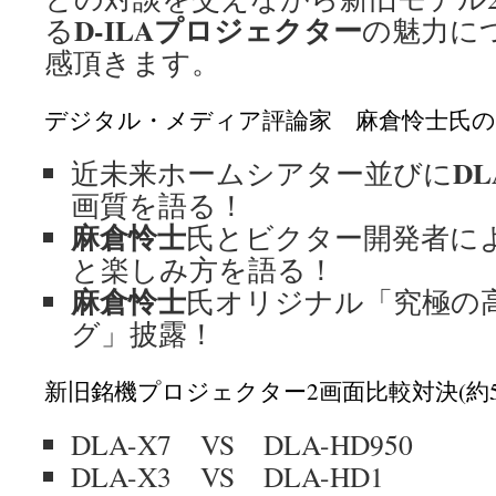
D-ILAプロジェクター
る
の魅力に
感頂きます。
デジタル・メディア評論家 麻倉怜士氏の
DL
近未来ホームシアター並びに
画質を語る！
麻倉怜士
氏とビクター開発者に
と楽しみ方を語る！
麻倉怜士
氏オリジナル「究極の
グ」披露！
新旧銘機プロジェクター2画面比較対決(約5
DLA-X7 VS DLA-HD950
DLA-X3 VS DLA-HD1