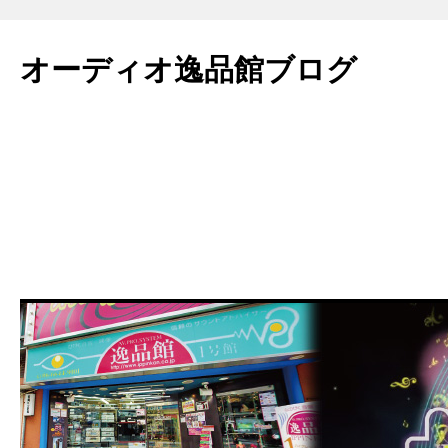
コ
ン
オーディオ逸品館ブログ
テ
ン
ツ
へ
ス
キ
ッ
プ