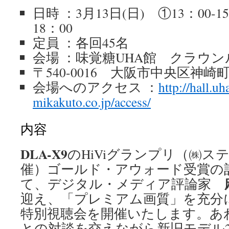
日時 ：3月13日(日) ①13：00-1
18：00
定員 ：各回45名
会場 ：味覚糖UHA館 クラウン
〒540-0016 大阪市中央区神崎町4
会場へのアクセス ：
http://hall.uh
mikakuto.co.jp/access/
内容
DLA-X9
のHiViグランプリ（㈱ス
催）ゴールド・アウォード受賞の
て、デジタル・メディア評論家
迎え、「プレミアム画質」を充分
特別視聴会を開催いたします。あ
との対談を交えながら新旧モデル